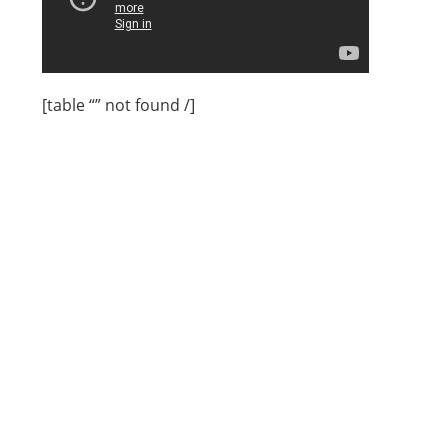
[table “” not found /]
Impressum & AGB
Datenschutzerklärung
Cookie-Richtlinie
© 2026 solus Energietechnik GmbH