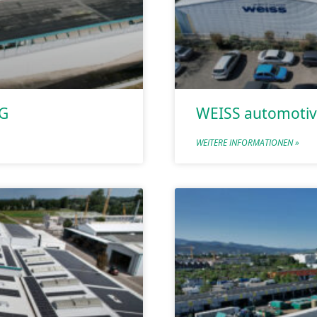
G
WEISS automoti
WEITERE INFORMATIONEN »